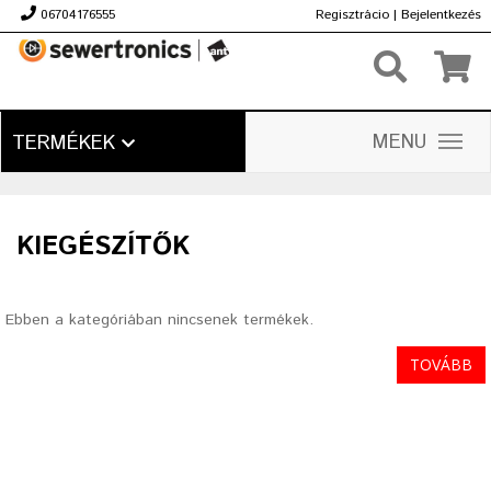
06704176555
Regisztrácio
|
Bejelentkezés
Ft
MENU
TERMÉKEK
KIEGÉSZÍTŐK
Ebben a kategóriában nincsenek termékek.
TOVÁBB