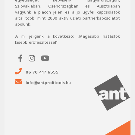
egyediséget képviselik. Magyarországon,
Szlovákiában, Csehországban és Ausztriában
vagyunk a piacon jelen és a jó ügyfél kapcsolatok
által több, mint 2000 aktív üzleti partnerkapcsolatot
ápolunk.
A mi jeligénk a következő: „Magasabb hatásfok
kisebb erőfeszítéssel”
06 70 417 6555
info@antprofitools.hu