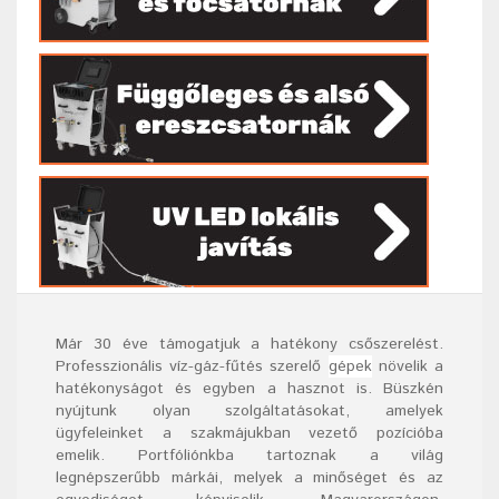
Már
30
éve támogatjuk a hatékony csőszerelést.
Professzionális víz-gáz-fűtés szerelő
gépek
növelik a
hatékonyságot és egyben a hasznot is. Büszkén
nyújtunk olyan szolgáltatásokat, amelyek
ügyfeleinket a szakmájukban vezető pozícióba
emelik. Portfóliónkba tartoznak a világ
legnépszerűbb márkái, melyek a minőséget és az