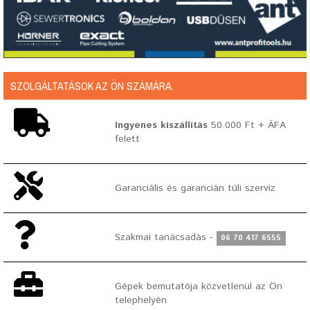
SZOLGÁLTATÁSOK AZ ÖN SZÁMÁRA.
Ingyenes kiszállítás
50.000 Ft + ÁFA
felett
Garanciális és garancián túli szerviz
Szakmai tanácsadás -
06 70 417 6555
Gépek bemutatója közvetlenül az Ön
telephelyén